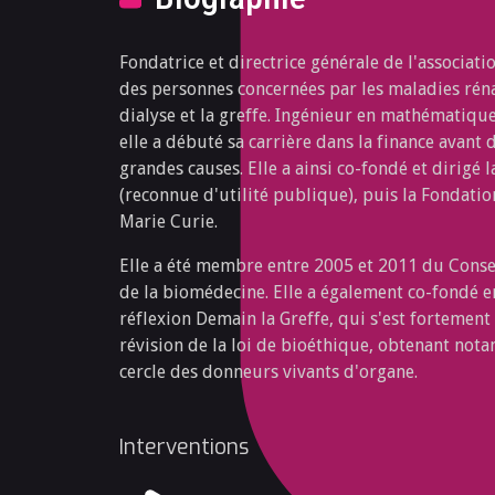
Fondatrice et directrice générale de l'associat
des personnes concernées par les maladies rénale
dialyse et la greffe. Ingénieur en mathématiqu
elle a débuté sa carrière dans la finance avant 
grandes causes. Elle a ainsi co-fondé et dirigé 
(reconnue d'utilité publique), puis la Fondation
Marie Curie.
Elle a été membre entre 2005 et 2011 du Consei
de la biomédecine. Elle a également co-fondé 
réflexion Demain la Greffe, qui s'est fortement
révision de la loi de bioéthique, obtenant not
cercle des donneurs vivants d'organe.
Interventions