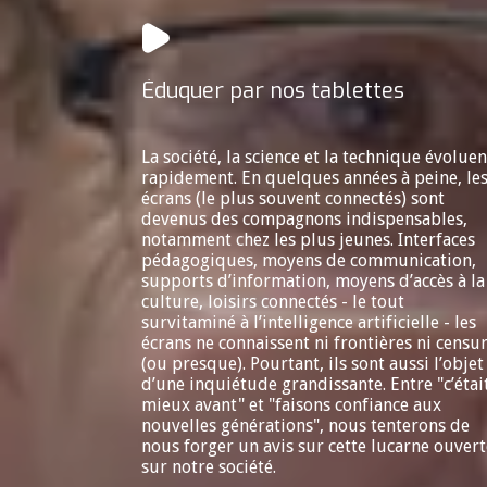
Éduquer par nos tablettes
La société, la science et la technique évoluen
rapidement. En quelques années à peine, le
écrans (le plus souvent connectés) sont
devenus des compagnons indispensables,
notamment chez les plus jeunes. Interfaces
pédagogiques, moyens de communication,
supports d’information, moyens d’accès à la
culture, loisirs connectés - le tout
survitaminé à l’intelligence artificielle - les
écrans ne connaissent ni frontières ni censu
(ou presque). Pourtant, ils sont aussi l’objet
d’une inquiétude grandissante. Entre "c’étai
mieux avant" et "faisons confiance aux
nouvelles générations", nous tenterons de
nous forger un avis sur cette lucarne ouvert
sur notre société.