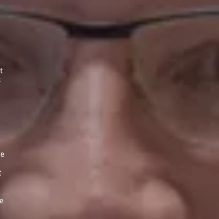
t
s
re
t
e